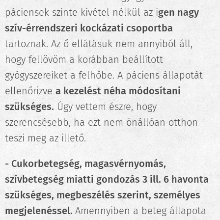
páciensek szinte kivétel nélkül az i
gen nagy
szív-érrendszeri kockázati csoportba
tartoznak. Az ő ellátásuk nem annyiból áll,
hogy fellövöm a korábban beállított
gyógyszereiket a felhőbe. A páciens állapotát
ellenőrizve
a kezelést néha módosítani
szükséges.
Úgy vettem észre, hogy
szerencsésebb, ha ezt nem önállóan otthon
teszi meg az illető.
- Cukorbetegség, magasvérnyomás,
szívbetegség miatti gondozás 3 ill. 6 havonta
szükséges, megbeszélés szerint, személyes
megjelenéssel.
Amennyiben a beteg állapota