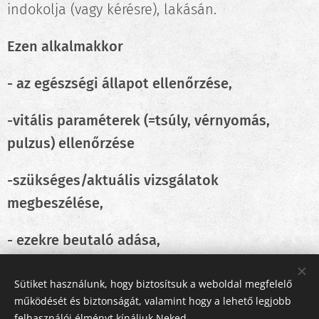
indokolja (vagy kérésre), lakásán.
Ezen alkalmakkor
- az egészségi állapot ellenőrzése,
-vitális paraméterek (=tsúly, vérnyomás,
pulzus) ellenőrzése
-szükséges/aktuális vizsgálatok
megbeszélése,
- ezekre beutaló adása,
- gyógyszerek egyeztetése,
Sütiket használunk, hogy biztosítsuk a weboldal megfelelő
működését és biztonságát, valamint hogy a lehető legjobb
- gyógyszerfelírás történik.
felhasználói élményt kínáljuk Neked.