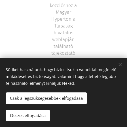
kezeléshez a
Magyar
Hypertonia
Társaság
hivatalos
weblapján
található
tájékoztató
laikusoknak
segít ebben
Sütiket használunk, hogy biztosítsuk a weboldal megfelelő
működését és biztonságát, valamint hogy a lehető legjobb
felhasználói élményt kínáljuk Neked.
Csak a legszükségesebbek elfogadása
©2016 DR Lamboy Beáta - háziorvos
Összes elfogadása
Az oldalt a
Webnode
működteti
Sütik