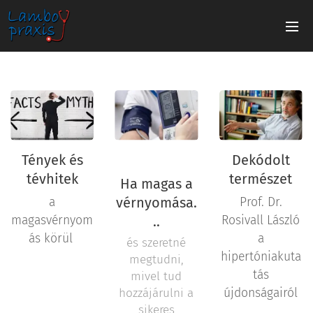
Tények és
Dekódolt
tévhitek
természet
Ha magas a
vérnyomása.
a
Prof. Dr.
magasvérnyom
..
Rosivall László
ás körül
a
és szeretné
hipertóniakuta
megtudni,
tás
mivel tud
hozzájárulni a
újdonságairól
sikeres