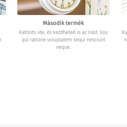
Második termék
Kattints ide, és kezdheted is az írást. Eos
Ka
m
qui ratione voluptatem sequi nesciunt
n
neque.