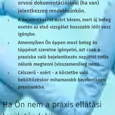
orvosi dokumentációjával (ha van)
jelentkezzen rendelésünkön.
A bejelentkezést azért kérem, mert új beteg
esetén az első vizsgálat hosszabb időt vesz
igénybe.
Amennyiben Ön éppen most beteg és
táppénzt szeretne igényelni, azt csak a
praxisba való bejelentkezés napjától tudja
nálunk megtenni (visszamenőleg nem).
Célszerű - ezért - a körzetbe való
beköltözéskor mihamarabb bejelentkezni
praxisunkba.
Ha Ön nem a praxis ellátási