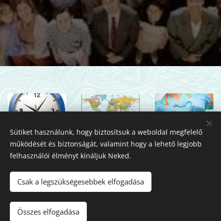
Sütiket használunk, hogy biztosítsuk a weboldal megfelelő
Rendelési
Ki tartozik
Új beteg
működését és biztonságát, valamint hogy a lehető legjobb
idö
hozzánk?
jelentkezése
felhasználói élményt kínáljuk Neked.
Csak a legszükségesebbek elfogadása
©2016 DR Lamboy Beáta - háziorvos
Összes elfogadása
Az oldalt a
Webnode
működteti
Sütik