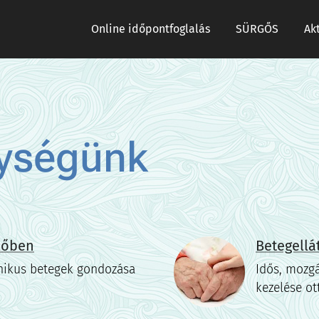
Online időpontfoglalás
SÜRGŐS
Ak
ységünk
előben
Betegellá
nikus betegek gondozása
Idős, mozgá
kezelése ot