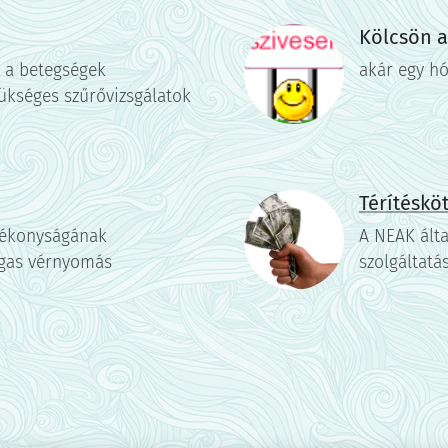
Kölcsön 
a a betegségek
akár egy hó
ükséges szűrővizsgálatok
Térítéskö
tékonyságának
A NEAK álta
magas vérnyomás
szolgáltatás