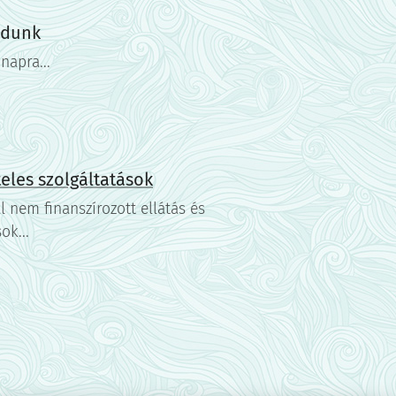
adunk
napra...
teles szolgáltatások
l nem finanszírozott ellátás és
ok...