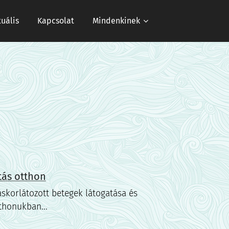
tuális
Kapcsolat
Mindenkinek
tás otthon
skorlátozott betegek látogatása és
thonukban...