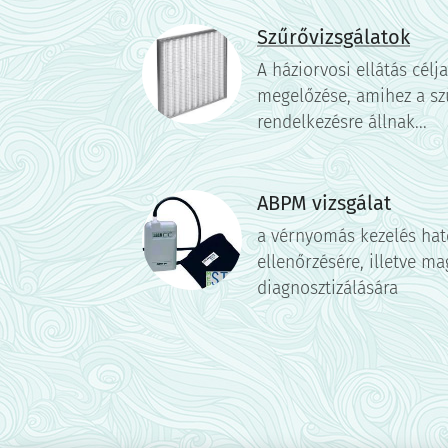
Szűrővizsgálatok
A háziorvosi ellátás célj
megelőzése, amihez a sz
rendelkezésre állnak...
ABPM vizsgálat
a vérnyomás kezelés ha
ellenőrzésére, illetve 
diagnosztizálására