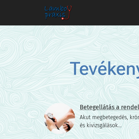
Tevéken
Betegellátás a rend
Akut megbetegedés, kró
és kivizsgálások...