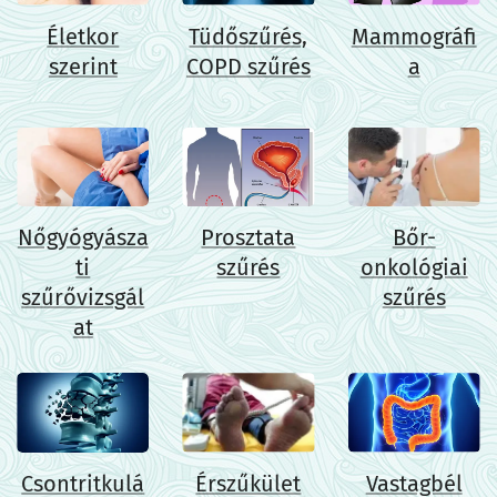
Életkor
Tüdőszűrés,
Mammográfi
szerint
COPD szűrés
a
Nőgyógyásza
Prosztata
Bőr-
ti
szűrés
onkológiai
szűrővizsgál
szűrés
at
Csontritkulá
Érszűkület
Vastagbél