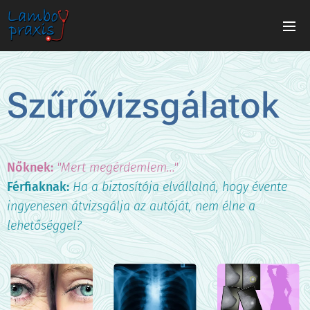
Szűrővizsgálatok
Nőknek:
"Mert megérdemlem..."
Férfiaknak:
Ha a biztosítója elvállalná, hogy évente
ingyenesen átvizsgálja az autóját, nem élne a
lehetőséggel?